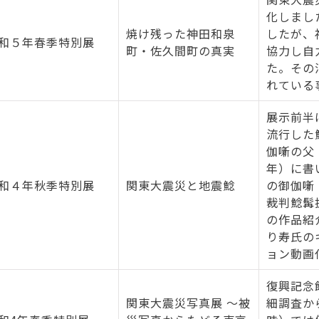
化しまし
焼け残った神田和泉
したが、
和５年春季特別展
町・佐久間町の真実
協力し自
た。その
れている
展示前半
流行した
伽噺の父
年）に書
和４年秋季特別展
関東大震災と地震鯰
の御伽噺
裁判鯰髯
の作品紹
り寿氏の
ョン動画
復興記念
関東大震災写真展 ～被
細調査か