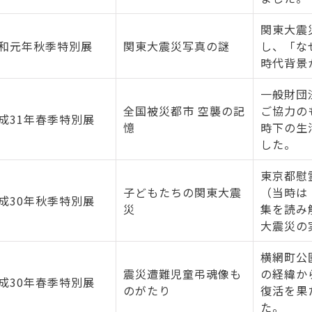
関東大震
和元年秋季特別展
関東大震災写真の謎
し、「な
時代背景
一般財団
全国被災都市 空襲の記
ご協力の
成31年春季特別展
憶
時下の生
した。
東京都慰
子どもたちの関東大震
（当時は
成30年秋季特別展
災
集を読み
大震災の
横網町公
震災遭難児童弔魂像も
の経緯か
成30年春季特別展
のがたり
復活を果
た。