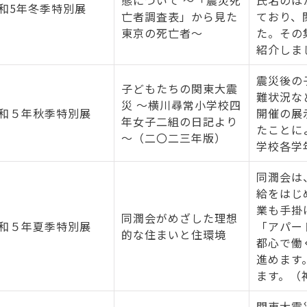
和5年冬季特別展
亡者調査表」から見た
ており、
東京の死亡者～
た。その
紹介しま
震災後の
子どもたちの関東大震
難状況な
災 ～横川尋常小学校四
和５年秋季特別展
開催の展
年女子二組の日記より
たことに
～（二〇二三年版）
学校各学
同潤会は
給をはじ
業も手掛
同潤会がめざした理想
和５年夏季特別展
「アパー
的な住まいと住環境
都心で働
進めます
ます。（
関東大震