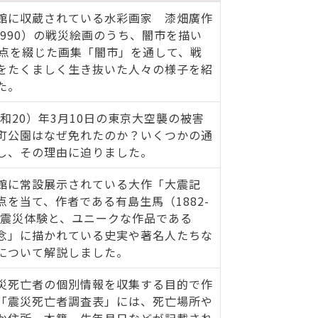
館に収蔵されている水彩画家 漆畑廣作
-1990）の戦災絵画のうち、闇市を描い
0点を綴じた画集「闇市」を通して、戦
をたくましく生き抜いた人々の様子を紹
た。
昭和20）年3月10日の東京大空襲の被害
町公園はなぜ免れたのか？いくつかの通
し、その理由に迫りました。
館に常設展示されている大作「大震記
点を当て、作者である有島生馬（1882-
）の震災体験と、ユニークな作品である
念」に描かれている史実や著名人たちな
について解説しました。
災死亡者の個別情報を収集する目的で作
「震災死亡者調査表」には、死亡場所や
か住所、本籍、生年月日などが記載され