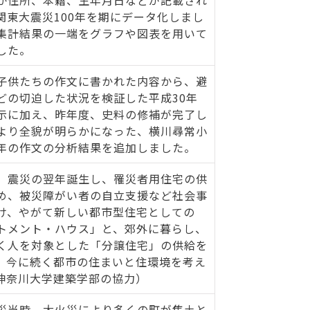
関東大震災100年を期にデータ化しまし
集計結果の一端をグラフや図表を用いて
した。
子供たちの作文に書かれた内容から、避
どの切迫した状況を検証した平成30年
示に加え、昨年度、史料の修補が完了し
より全貌が明らかになった、横川尋常小
年の作文の分析結果を追加しました。
、震災の翌年誕生し、罹災者用住宅の供
め、被災障がい者の自立支援など社会事
け、やがて新しい都市型住宅としての
トメント・ハウス」と、郊外に暮らし、
く人を対象とした「分譲住宅」の供給を
。今に続く都市の住まいと住環境を考え
神奈川大学建築学部の協力）
災当時、大火災により多くの町が焦土と