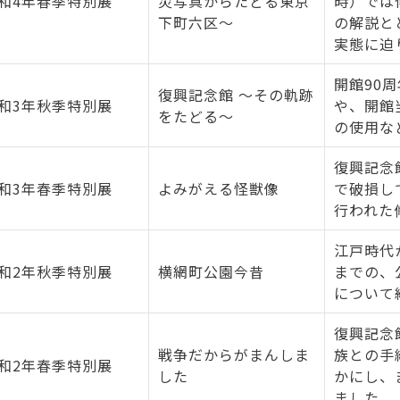
和4年春季特別展
災写真からたどる東京
時）では
下町六区～
の解説と
実態に迫
開館90
復興記念館 ～その軌跡
和3年秋季特別展
や、開館
をたどる～
の使用な
復興記念
和3年春季特別展
よみがえる怪獣像
で破損し
行われた
江戸時代
和2年秋季特別展
横網町公園今昔
までの、
について
復興記念
戦争だからがまんしま
族との手
和2年春季特別展
した
かにし、
ました。