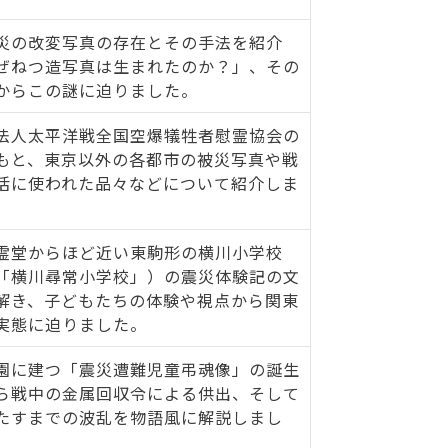
災の改変写真の存在とその手法を紹介
ぜねつ造写真は生まれたのか？」、その
からこの謎に迫りました。
法人太平洋戦全国空爆犠牲者慰霊協会の
もと、東京以外の各都市の被災写真や戦
活に使われた品々などについて紹介しま
霊堂からほど近い東駒形の横川小学校
「横川尋常小学校」）の震災体験記の文
解き、子どもたちの体験や視点から関東
実態に迫りました。
園に建つ「震災遭難児童弔魂像」の誕生
ら戦中の金属回収令による供出、そして
たすまでの波乱を物語風に解説しまし