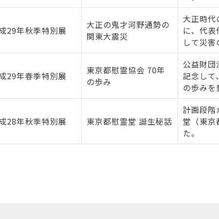
大正時代
大正の鬼才河野通勢の
成29年秋季特別展
に、代表
関東大震災
して災害
公益財団
東京都慰霊協会 70年
成29年春季特別展
記念して
の歩み
の歩みを
計画段階
成28年秋季特別展
東京都慰霊堂 誕生秘話
堂（東京
た。