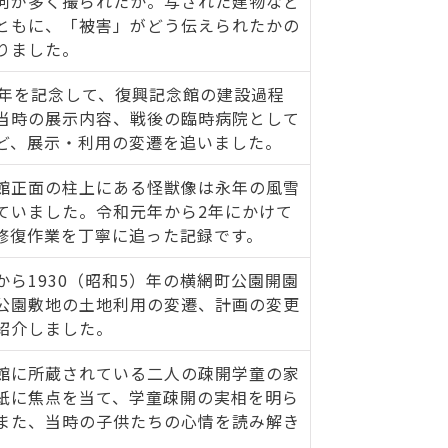
何が多く撮られたか。写された建物など
ともに、「被害」がどう伝えられたかの
りました。
周年を記念して、復興記念館の建設過程
当時の展示内容、戦後の臨時病院として
ど、展示・利用の変遷を追いました。
館正面の柱上にある怪獣像は永年の風雪
ていました。令和元年から2年にかけて
修復作業を丁寧に追った記録です。
から1930（昭和5）年の横網町公園開園
公園敷地の土地利用の変遷、計画の変更
紹介しました。
館に所蔵されている二人の疎開学童の家
紙に焦点を当て、学童疎開の実相を明ら
また、当時の子供たちの心情を読み解き