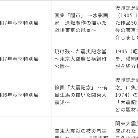
れまでの特別展概要
復興記念
画集「闇市」 ～水彩画
（1905
和7年秋季特別展
家 漆畑廣作の描いた
た作品5
戦後東京の風景～
後の東京
介しまし
焼け残った震災記念堂
1945（
和7年春季特別展
～東京大空襲と横網町
を、横網
公園～
説を紹介
復興記念
絵画「大震記念」 ～有
念」に焦
和6年秋季特別展
島生馬の描いた関東大
1974
震災～
「大震記
どの題材
関東大震
関東大震災の被災者実
成された
態について ～「震災死
氏名のほ