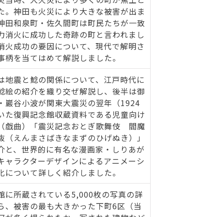
た。神田も火災により大きな被害が出ま
神田和泉町・佐久間町は町民たちが一致
力消火に成功した奇跡の町と言われまし
消火成功の要因について、現代で解明さ
事柄を当てはめて解説しました。
は地震と鯰の関係について、江戸時代に
鯰絵の紹介を織り交ぜ解説し、後半は御
・巖谷小波が関東大震災の翌年（1924
いた復興記念館収蔵資料である児童向け
（戯曲）「震災記念おとぎ歌舞伎 閻魔
抜（えんまさばきなまずのひげぬき）」
介と、世界的に有名な漫画家・しりあが
キャラクターデザインによるアニメーシ
化について詳しく紹介しました。
館に所蔵されている5,000枚の写真の詳
ら、被害の最も大きかった下町6区（当