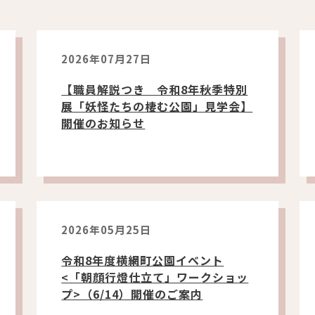
2026年07月27日
【職員解説つき 令和8年秋季特別
展「妖怪たちの棲む公園」見学会】
開催のお知らせ
2026年05月25日
令和8年度横網町公園イベント
<「朝顔行燈仕立て」ワークショッ
プ>（6/14）開催のご案内